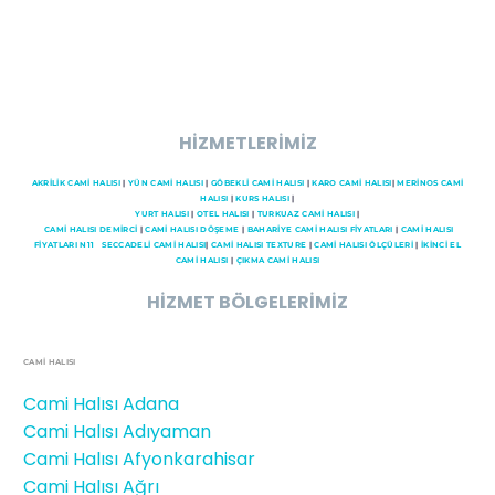
HİZMETLERİMİZ
AKRİLİK CAMİ HALISI
|
YÜN CAMİ HALISI
|
GÖBEKLİ CAMİ HALISI
|
KARO CAMİ HALISI
|
MERİNOS CAMİ
HALISI
|
KURS HALISI
|
YURT HALISI
|
OTEL HALISI
|
TURKUAZ CAMİ HALISI
|
CAMI HALISI DEMİRCİ
|
CAMİ HALISI DÖŞEME
|
BAHARİYE CAMİ HALISI FİYATLARI
|
CAMİ HALISI
FİYATLARI N11
SECCADELI CAMI HALISI
|
CAMİ HALISI TEXTURE
|
CAMİ HALISI ÖLÇÜLERİ
|
İKİNCİ EL
CAMİ HALISI
|
ÇIKMA CAMİ HALISI
HİZMET BÖLGELERİMİZ
CAMİ HALISI
Cami Halısı Adana
Cami Halısı Adıyaman
Cami Halısı Afyonkarahisar
Cami Halısı Ağrı