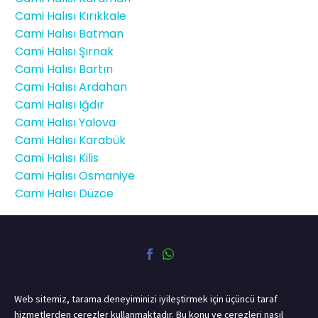
Cami Halısı Kırıkkale
Cami Halısı Batman
Cami Halısı Şırnak
Cami Halısı Bartın
Cami Halısı Ardahan
Cami Halısı Iğdır
Cami Halısı Yalova
Cami Halısı Karabük
Cami Halısı Kilis
Cami Halısı Osmaniye
Cami Halısı Düzce
Web sitemiz, tarama deneyiminizi iyileştirmek için üçüncü taraf
hizmetlerden çerezler kullanmaktadır. Bu konu ve çerezleri nasıl