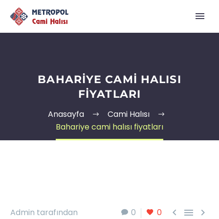
BAHARIYE CAMI HALISI
FIYATLARI
Anasayfa
Cami Halısı
Bahariye cami halısı fiyatları



Admin tarafından
0
0