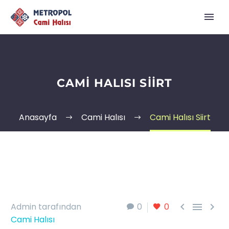
CAMI HALISI SIIRT
Anasayfa
Cami Halısı
Cami Halısı Siirt



Admin tarafından
0
0
Cami Halısı