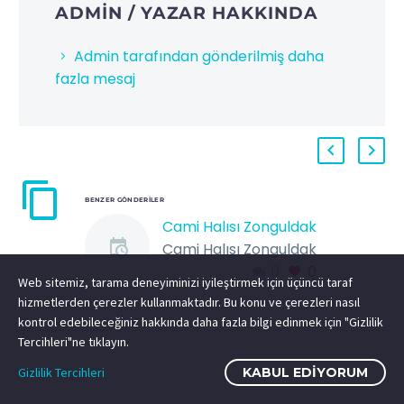
ADMIN
/ YAZAR HAKKINDA
Admin tarafından gönderilmiş daha
fazla mesaj
BENZER GÖNDERILER
Cami Halısı Zonguldak
Cami Halısı Zonguldak
0
0
Türkiye’nin En Büyük
Web sitemiz, tarama deneyiminizi iyileştirmek için üçüncü taraf
Halı Markası Metropol
hizmetlerden çerezler kullanmaktadır. Bu konu ve çerezleri nasıl
Cami Halısı 100/100
kontrol edebileceğiniz hakkında daha fazla bilgi edinmek için "Gizlilik
yün ve akrilik cami
Tercihleri"ne tıklayın.
halısı Cami Halısı
Gizlilik Tercihleri
KABUL EDIYORUM
Zonguldak…