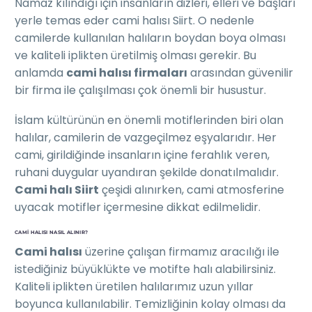
Namaz kılındığı için insanların dizleri, elleri ve başları
yerle temas eder cami halısı Siirt. O nedenle
camilerde kullanılan halıların boydan boya olması
ve kaliteli iplikten üretilmiş olması gerekir. Bu
anlamda
cami halısı firmaları
arasından güvenilir
bir firma ile çalışılması çok önemli bir husustur.
İslam kültürünün en önemli motiflerinden biri olan
halılar, camilerin de vazgeçilmez eşyalarıdır. Her
cami, girildiğinde insanların içine ferahlık veren,
ruhani duygular uyandıran şekilde donatılmalıdır.
Cami halı Siirt
çeşidi alınırken, cami atmosferine
uyacak motifler içermesine dikkat edilmelidir.
CAMI HALISI NASIL ALINIR?
Cami halısı
üzerine çalışan firmamız aracılığı ile
istediğiniz büyüklükte ve motifte halı alabilirsiniz.
Kaliteli iplikten üretilen halılarımız uzun yıllar
boyunca kullanılabilir. Temizliğinin kolay olması da