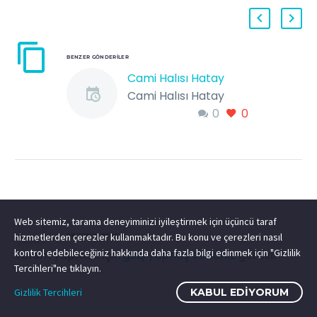
BENZER GÖNDERILER
Cami Halısı Hatay
Cami Halısı Hatay
0
0
Türkiye’nin En Büyük
Halı Markası Metropol
Cami Halısı 100/100
yün ve akrilik cami
halısı Cami Halısı
Hatay…
Web sitemiz, tarama deneyiminizi iyileştirmek için üçüncü taraf
hizmetlerden çerezler kullanmaktadır. Bu konu ve çerezleri nasıl
BIR YORUM BIRAKIN
kontrol edebileceğiniz hakkında daha fazla bilgi edinmek için "Gizlilik
Yorum yapmak için
giriş yapmış olmanız
gerekir.
Tercihleri"ne tıklayın.
Gizlilik Tercihleri
KABUL EDIYORUM