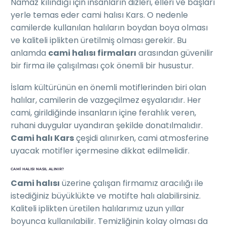
Namaz kılındığı için insanların dizleri, elleri ve başları
yerle temas eder cami halısı Kars. O nedenle
camilerde kullanılan halıların boydan boya olması
ve kaliteli iplikten üretilmiş olması gerekir. Bu
anlamda
cami halısı firmaları
arasından güvenilir
bir firma ile çalışılması çok önemli bir husustur.
İslam kültürünün en önemli motiflerinden biri olan
halılar, camilerin de vazgeçilmez eşyalarıdır. Her
cami, girildiğinde insanların içine ferahlık veren,
ruhani duygular uyandıran şekilde donatılmalıdır.
Cami halı Kars
çeşidi alınırken, cami atmosferine
uyacak motifler içermesine dikkat edilmelidir.
CAMI HALISI NASIL ALINIR?
Cami halısı
üzerine çalışan firmamız aracılığı ile
istediğiniz büyüklükte ve motifte halı alabilirsiniz.
Kaliteli iplikten üretilen halılarımız uzun yıllar
boyunca kullanılabilir. Temizliğinin kolay olması da