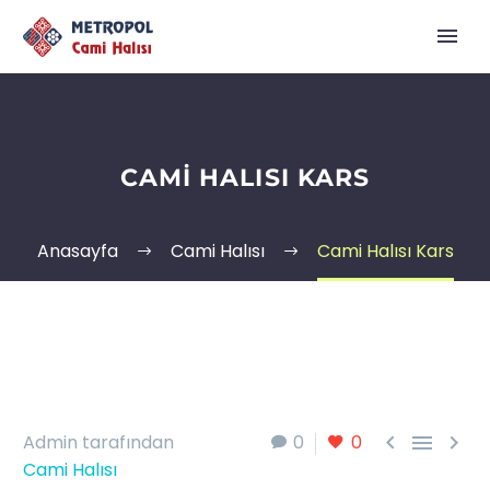
CAMI HALISI KARS
Anasayfa
Cami Halısı
Cami Halısı Kars



Admin tarafından
0
0
Cami Halısı