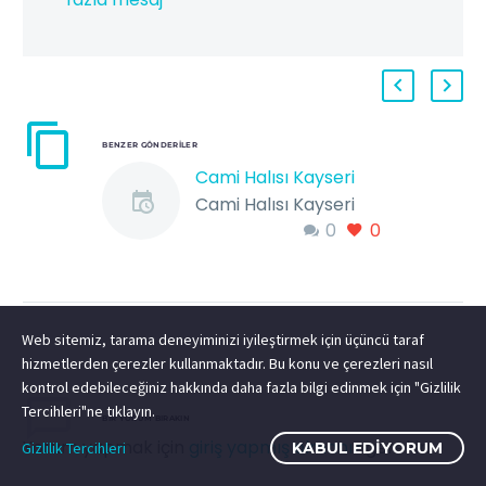
BENZER GÖNDERILER
Cami Halısı Kayseri
Cami Halısı Kayseri
0
0
Türkiye’nin En Büyük
Halı Markası Metropol
Cami Halısı 100/100
yün ve akrilik cami
halısı Cami Halısı
Web sitemiz, tarama deneyiminizi iyileştirmek için üçüncü taraf
hizmetlerden çerezler kullanmaktadır. Bu konu ve çerezleri nasıl
Kayseri…
kontrol edebileceğiniz hakkında daha fazla bilgi edinmek için "Gizlilik
Tercihleri"ne tıklayın.
BIR YORUM BIRAKIN
Yorum yapmak için
giriş yapmış olmanız
gerekir.
Gizlilik Tercihleri
KABUL EDIYORUM