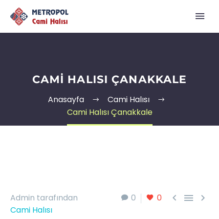
CAMI HALISI ÇANAKKALE
Anasayfa
Cami Halısı
Cami Halısı Çanakkale



Admin tarafından
0
0
Cami Halısı