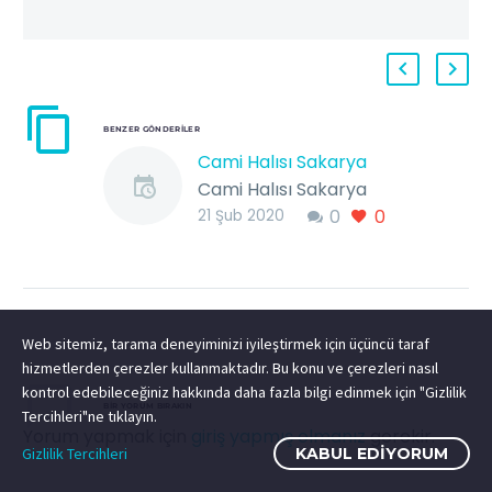
BENZER GÖNDERILER
Cami Halısı Sakarya
Cami Halısı Sakarya
0
0
Türkiye’nin En Büyük
21 Şub 2020
Halı Markası Metropol
Cami Halısı 100/100
yün ve akrilik cami
halısı Cami Halısı
Web sitemiz, tarama deneyiminizi iyileştirmek için üçüncü taraf
Sakarya…
hizmetlerden çerezler kullanmaktadır. Bu konu ve çerezleri nasıl
kontrol edebileceğiniz hakkında daha fazla bilgi edinmek için "Gizlilik
BIR YORUM BIRAKIN
Tercihleri"ne tıklayın.
Yorum yapmak için
giriş yapmış olmanız
gerekir.
Gizlilik Tercihleri
KABUL EDIYORUM