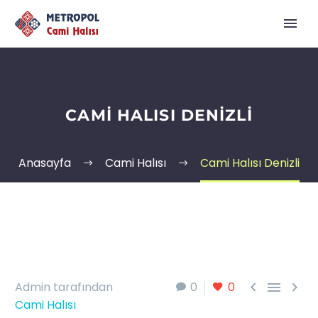
CAMI HALISI DENIZLI
Anasayfa
Cami Halısı
Cami Halısı Denizli



Admin tarafından
0
0
Cami Halısı