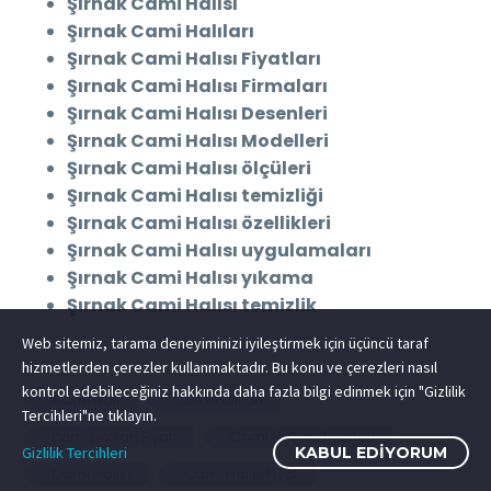
Şırnak Cami Halısı
Şırnak Cami Halıları
Şırnak Cami Halısı Fiyatları
Şırnak Cami Halısı Firmaları
Şırnak Cami Halısı Desenleri
Şırnak Cami Halısı Modelleri
Şırnak Cami Halısı ölçüleri
Şırnak Cami Halısı temizliği
Şırnak Cami Halısı özellikleri
Şırnak Cami Halısı uygulamaları
Şırnak Cami Halısı yıkama
Şırnak Cami Halısı temizlik
Web sitemiz, tarama deneyiminizi iyileştirmek için üçüncü taraf
hizmetlerden çerezler kullanmaktadır. Bu konu ve çerezleri nasıl
kontrol edebileceğiniz hakkında daha fazla bilgi edinmek için "Gizlilik
Cami Halı
Cami Halıları
Tercihleri"ne tıklayın.
cami halıları Fiyatı
Cami Halıları fiyatları
Gizlilik Tercihleri
KABUL EDIYORUM
Cami Halısı
Cami Halısı Fiyat