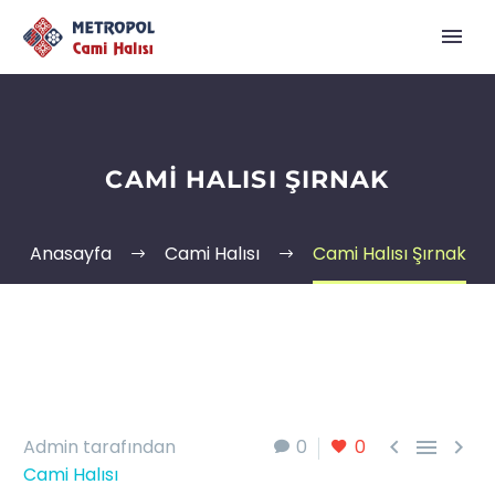
CAMI HALISI ŞIRNAK
Anasayfa
Cami Halısı
Cami Halısı Şırnak



Admin tarafından
0
0
Cami Halısı