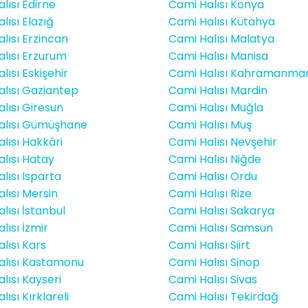
lısı Edirne
Cami Halısı Konya
lısı Elazığ
Cami Halısı Kütahya
lısı Erzincan
Cami Halısı Malatya
lısı Erzurum
Cami Halısı Manisa
lısı Eskişehir
Cami Halısı Kahramanma
lısı Gaziantep
Cami Halısı Mardin
lısı Giresun
Cami Halısı Muğla
alısı Gümüşhane
Cami Halısı Muş
lısı Hakkâri
Cami Halısı Nevşehir
lısı Hatay
Cami Halısı Niğde
lısı Isparta
Cami Halısı Ordu
lısı Mersin
Cami Halısı Rize
lısı İstanbul
Cami Halısı Sakarya
lısı İzmir
Cami Halısı Samsun
lısı Kars
Cami Halısı Siirt
alısı Kastamonu
Cami Halısı Sinop
lısı Kayseri
Cami Halısı Sivas
ısı Kırklareli
Cami Halısı Tekirdağ