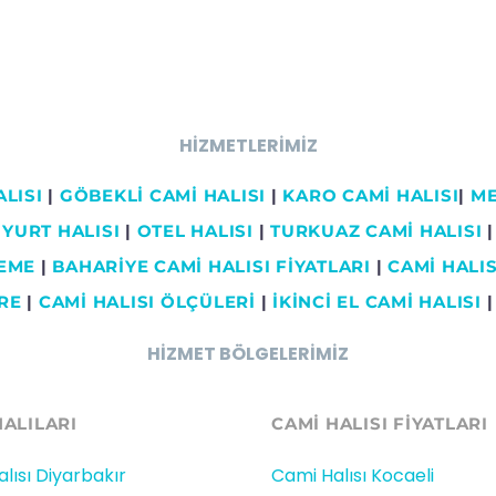
HİZMETLERİMİZ
LISI
|
GÖBEKLİ CAMİ HALISI
|
KARO CAMİ HALISI
|
ME
YURT HALISI
|
OTEL HALISI
|
TURKUAZ CAMİ HALISI
|
ŞEME
|
BAHARİYE CAMİ HALISI FİYATLARI
|
CAMİ HALISI
RE
|
CAMİ HALISI ÖLÇÜLERİ
|
İKİNCİ EL CAMİ HALISI
HİZMET BÖLGELERİMİZ
HALILARI
CAMİ HALISI FIYATLARI
lısı Diyarbakır
Cami Halısı Kocaeli