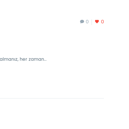
0
0
ri almanız, her zaman…