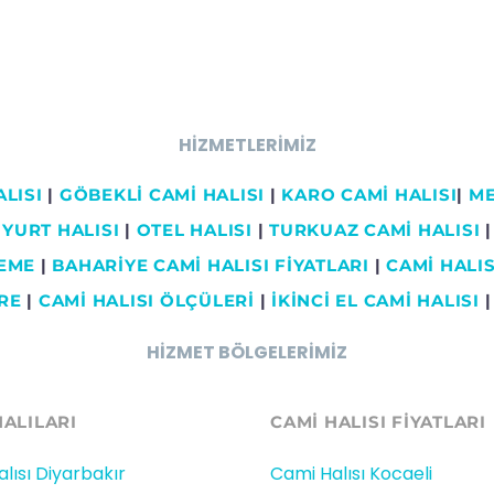
HİZMETLERİMİZ
LISI
|
GÖBEKLİ CAMİ HALISI
|
KARO CAMİ HALISI
|
ME
YURT HALISI
|
OTEL HALISI
|
TURKUAZ CAMİ HALISI
|
ŞEME
|
BAHARİYE CAMİ HALISI FİYATLARI
|
CAMİ HALISI
RE
|
CAMİ HALISI ÖLÇÜLERİ
|
İKİNCİ EL CAMİ HALISI
HİZMET BÖLGELERİMİZ
HALILARI
CAMİ HALISI FIYATLARI
lısı Diyarbakır
Cami Halısı Kocaeli