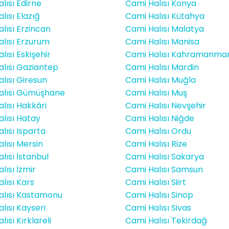
lısı Edirne
Cami Halısı Konya
lısı Elazığ
Cami Halısı Kütahya
lısı Erzincan
Cami Halısı Malatya
lısı Erzurum
Cami Halısı Manisa
lısı Eskişehir
Cami Halısı Kahramanma
lısı Gaziantep
Cami Halısı Mardin
lısı Giresun
Cami Halısı Muğla
alısı Gümüşhane
Cami Halısı Muş
lısı Hakkâri
Cami Halısı Nevşehir
lısı Hatay
Cami Halısı Niğde
lısı Isparta
Cami Halısı Ordu
lısı Mersin
Cami Halısı Rize
lısı İstanbul
Cami Halısı Sakarya
lısı İzmir
Cami Halısı Samsun
lısı Kars
Cami Halısı Siirt
alısı Kastamonu
Cami Halısı Sinop
lısı Kayseri
Cami Halısı Sivas
ısı Kırklareli
Cami Halısı Tekirdağ