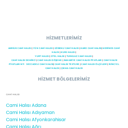
HİZMETLERİMİZ
AKRİLİK CAMİ HALISI
|
YÜN CAMİ HALISI
|
GÖBEKLİ CAMİ HALISI
|
KARO CAMİ HALISI
|
MERİNOS CAMİ
HALISI
|
KURS HALISI
|
YURT HALISI
|
OTEL HALISI
|
TURKUAZ CAMİ HALISI
|
CAMI HALISI DEMİRCİ
|
CAMİ HALISI DÖŞEME
|
BAHARİYE CAMİ HALISI FİYATLARI
|
CAMİ HALISI
FİYATLARI N11
SECCADELI CAMI HALISI
|
CAMİ HALISI TEXTURE
|
CAMİ HALISI ÖLÇÜLERİ
|
İKİNCİ EL
CAMİ HALISI
|
ÇIKMA CAMİ HALISI
HİZMET BÖLGELERİMİZ
CAMİ HALISI
Cami Halısı Adana
Cami Halısı Adıyaman
Cami Halısı Afyonkarahisar
Cami Halısı Ağrı