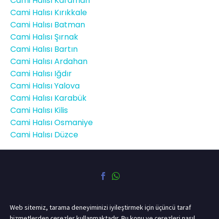
Cami Halısı Karaman
Cami Halısı Kırıkkale
Cami Halısı Batman
Cami Halısı Şırnak
Cami Halısı Bartın
Cami Halısı Ardahan
Cami Halısı Iğdır
Cami Halısı Yalova
Cami Halısı Karabük
Cami Halısı Kilis
Cami Halısı Osmaniye
Cami Halısı Düzce
Web sitemiz, tarama deneyiminizi iyileştirmek için üçüncü taraf
hizmetlerden çerezler kullanmaktadır. Bu konu ve çerezleri nasıl