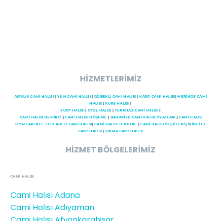
HİZMETLERİMİZ
AKRİLİK CAMİ HALISI
|
YÜN CAMİ HALISI
|
GÖBEKLİ CAMİ HALISI
|
KARO CAMİ HALISI
|
MERİNOS CAMİ
HALISI
|
KURS HALISI
|
YURT HALISI
|
OTEL HALISI
|
TURKUAZ CAMİ HALISI
|
CAMI HALISI DEMİRCİ
|
CAMİ HALISI DÖŞEME
|
BAHARİYE CAMİ HALISI FİYATLARI
|
CAMİ HALISI
FİYATLARI N11
SECCADELI CAMI HALISI
|
CAMİ HALISI TEXTURE
|
CAMİ HALISI ÖLÇÜLERİ
|
İKİNCİ EL
CAMİ HALISI
|
ÇIKMA CAMİ HALISI
HİZMET BÖLGELERİMİZ
CAMİ HALISI
Cami Halısı Adana
Cami Halısı Adıyaman
Cami Halısı Afyonkarahisar