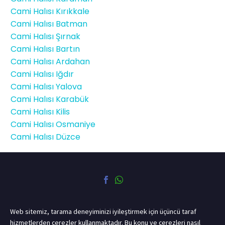
Cami Halısı Kırıkkale
Cami Halısı Batman
Cami Halısı Şırnak
Cami Halısı Bartın
Cami Halısı Ardahan
Cami Halısı Iğdır
Cami Halısı Yalova
Cami Halısı Karabük
Cami Halısı Kilis
Cami Halısı Osmaniye
Cami Halısı Düzce
Web sitemiz, tarama deneyiminizi iyileştirmek için üçüncü taraf
hizmetlerden çerezler kullanmaktadır. Bu konu ve çerezleri nasıl