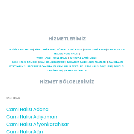
HİZMETLERİMİZ
AKRİLİK CAMİ HALISI
|
YÜN CAMİ HALISI
|
GÖBEKLİ CAMİ HALISI
|
KARO CAMİ HALISI
|
MERİNOS CAMİ
HALISI
|
KURS HALISI
|
YURT HALISI
|
OTEL HALISI
|
TURKUAZ CAMİ HALISI
|
CAMI HALISI DEMİRCİ
|
CAMİ HALISI DÖŞEME
|
BAHARİYE CAMİ HALISI FİYATLARI
|
CAMİ HALISI
FİYATLARI N11
SECCADELI CAMI HALISI
|
CAMİ HALISI TEXTURE
|
CAMİ HALISI ÖLÇÜLERİ
|
İKİNCİ EL
CAMİ HALISI
|
ÇIKMA CAMİ HALISI
HİZMET BÖLGELERİMİZ
CAMİ HALISI
Cami Halısı Adana
Cami Halısı Adıyaman
Cami Halısı Afyonkarahisar
Cami Halısı Ağrı