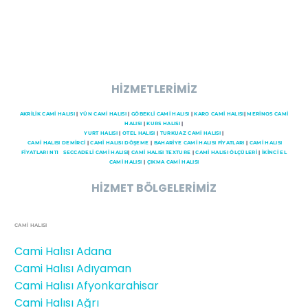
HİZMETLERİMİZ
AKRİLİK CAMİ HALISI
|
YÜN CAMİ HALISI
|
GÖBEKLİ CAMİ HALISI
|
KARO CAMİ HALISI
|
MERİNOS CAMİ
HALISI
|
KURS HALISI
|
YURT HALISI
|
OTEL HALISI
|
TURKUAZ CAMİ HALISI
|
CAMI HALISI DEMİRCİ
|
CAMİ HALISI DÖŞEME
|
BAHARİYE CAMİ HALISI FİYATLARI
|
CAMİ HALISI
FİYATLARI N11
SECCADELI CAMI HALISI
|
CAMİ HALISI TEXTURE
|
CAMİ HALISI ÖLÇÜLERİ
|
İKİNCİ EL
CAMİ HALISI
|
ÇIKMA CAMİ HALISI
HİZMET BÖLGELERİMİZ
CAMİ HALISI
Cami Halısı Adana
Cami Halısı Adıyaman
Cami Halısı Afyonkarahisar
Cami Halısı Ağrı