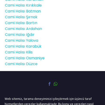
Cami Halısı Kırıkkale
Cami Halısı Batman
Cami Halısı Şırnak
Cami Halısı Bartın
Cami Halısı Ardahan
Cami Halısı Iğdır
Cami Halısı Yalova
Cami Halısı Karabük
Cami Halısı Kilis
Cami Halısı Osmaniye
Cami Halısı Düzce
Web sitemiz, tarama deneyiminizi iyileştirmek için üçüncü taraf
hizmetlerden çerezler kullanmaktadır. Bu konu ve çerezleri nasıl