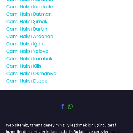
Cami Halısı Kırıkkale
Cami Halısı Batman
Cami Halısı Şırnak
Cami Halısı Bartın
Cami Halısı Ardahan
Cami Halısı Iğdır
Cami Halısı Yalova
Cami Halısı Karabük
Cami Halısı Kilis
Cami Halısı Osmaniye
Cami Halısı Düzce
Web sitemiz, tarama deneyiminizi iyileştirmek için üçüncü taraf
hizmetlerden çerezler kullanmaktadır. Bu konu ve çerezleri nasıl