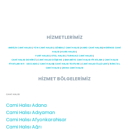
HİZMETLERİMİZ
AKRİLİK CAMİ HALISI
|
YÜN CAMİ HALISI
|
GÖBEKLİ CAMİ HALISI
|
KARO CAMİ HALISI
|
MERİNOS CAMİ
HALISI
|
KURS HALISI
|
YURT HALISI
|
OTEL HALISI
|
TURKUAZ CAMİ HALISI
|
CAMI HALISI DEMİRCİ
|
CAMİ HALISI DÖŞEME
|
BAHARİYE CAMİ HALISI FİYATLARI
|
CAMİ HALISI
FİYATLARI N11
SECCADELI CAMI HALISI
|
CAMİ HALISI TEXTURE
|
CAMİ HALISI ÖLÇÜLERİ
|
İKİNCİ EL
CAMİ HALISI
|
ÇIKMA CAMİ HALISI
HİZMET BÖLGELERİMİZ
CAMİ HALISI
Cami Halısı Adana
Cami Halısı Adıyaman
Cami Halısı Afyonkarahisar
Cami Halısı Ağrı