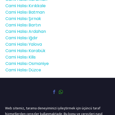
Cami Halısı Kırıkkale
Cami Halısı Batman
Cami Halısı Şırnak
Cami Halısı Bartın
Cami Halısı Ardahan
Cami Halısı Iğdır
Cami Halısı Yalova
Cami Halısı Karabük
Cami Halısı Kilis
Cami Halısı Osmaniye
Cami Halısı Düzce
Web sitemiz, tarama deneyiminizi iyileştirmek için üçüncü taraf
hizmetlerden çerezler kullanmaktadır. Bu konu ve çerezleri nasıl