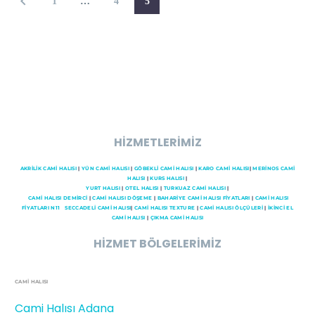
1
…
4
5
HİZMETLERİMİZ
AKRİLİK CAMİ HALISI
|
YÜN CAMİ HALISI
|
GÖBEKLİ CAMİ HALISI
|
KARO CAMİ HALISI
|
MERİNOS CAMİ
HALISI
|
KURS HALISI
|
YURT HALISI
|
OTEL HALISI
|
TURKUAZ CAMİ HALISI
|
CAMI HALISI DEMİRCİ
|
CAMİ HALISI DÖŞEME
|
BAHARİYE CAMİ HALISI FİYATLARI
|
CAMİ HALISI
FİYATLARI N11
SECCADELI CAMI HALISI
|
CAMİ HALISI TEXTURE
|
CAMİ HALISI ÖLÇÜLERİ
|
İKİNCİ EL
CAMİ HALISI
|
ÇIKMA CAMİ HALISI
HİZMET BÖLGELERİMİZ
CAMİ HALISI
Cami Halısı Adana