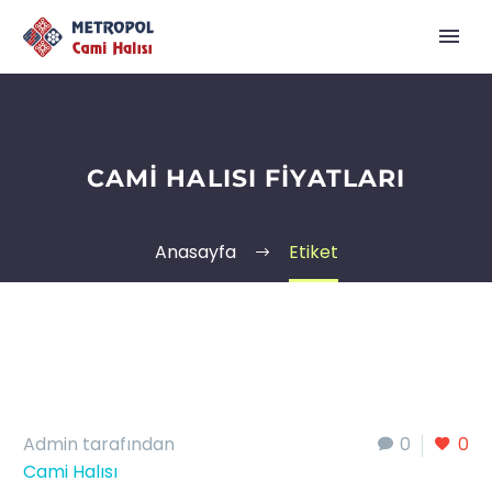
CAMI HALISI FIYATLARI
Anasayfa
Etiket
Admin tarafından
0
0
Cami Halısı