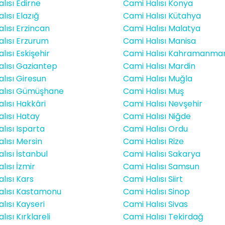
lısı Edirne
Cami Halısı Konya
lısı Elazığ
Cami Halısı Kütahya
lısı Erzincan
Cami Halısı Malatya
lısı Erzurum
Cami Halısı Manisa
lısı Eskişehir
Cami Halısı Kahramanma
lısı Gaziantep
Cami Halısı Mardin
lısı Giresun
Cami Halısı Muğla
alısı Gümüşhane
Cami Halısı Muş
lısı Hakkâri
Cami Halısı Nevşehir
lısı Hatay
Cami Halısı Niğde
lısı Isparta
Cami Halısı Ordu
lısı Mersin
Cami Halısı Rize
lısı İstanbul
Cami Halısı Sakarya
lısı İzmir
Cami Halısı Samsun
lısı Kars
Cami Halısı Siirt
alısı Kastamonu
Cami Halısı Sinop
lısı Kayseri
Cami Halısı Sivas
ısı Kırklareli
Cami Halısı Tekirdağ