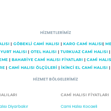
HİZMETLERİMİZ
LISI
|
GÖBEKLİ CAMİ HALISI
|
KARO CAMİ HALISI
|
ME
YURT HALISI
|
OTEL HALISI
|
TURKUAZ CAMİ HALISI
|
ŞEME
|
BAHARİYE CAMİ HALISI FİYATLARI
|
CAMİ HALISI
RE
|
CAMİ HALISI ÖLÇÜLERİ
|
İKİNCİ EL CAMİ HALISI
HİZMET BÖLGELERİMİZ
HALILARI
CAMİ HALISI FIYATLARI
lısı Diyarbakır
Cami Halısı Kocaeli