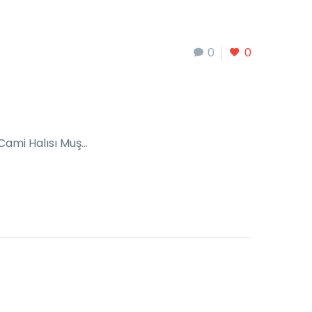
0
0
 Cami Halısı Muş…