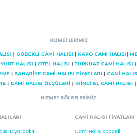
HİZMETLERİMİZ
LISI
|
GÖBEKLİ CAMİ HALISI
|
KARO CAMİ HALISI
|
ME
YURT HALISI
|
OTEL HALISI
|
TURKUAZ CAMİ HALISI
|
ŞEME
|
BAHARİYE CAMİ HALISI FİYATLARI
|
CAMİ HALISI
RE
|
CAMİ HALISI ÖLÇÜLERİ
|
İKİNCİ EL CAMİ HALISI
HİZMET BÖLGELERİMİZ
HALILARI
CAMİ HALISI FIYATLARI
lısı Diyarbakır
Cami Halısı Kocaeli