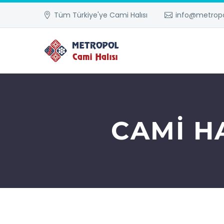
Tüm Türkiye'ye Cami Halısı
info@metropo
CAMI HA