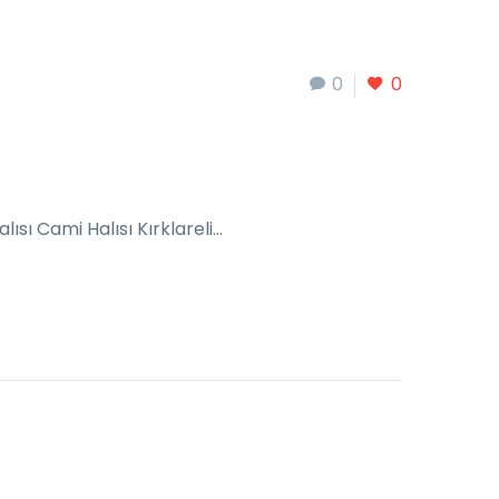
0
0
ısı Cami Halısı Kırklareli…