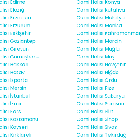
lısı Edirne
Cami Halısı Konya
lısı Elazığ
Cami Halısı Kütahya
lısı Erzincan
Cami Halısı Malatya
lısı Erzurum
Cami Halısı Manisa
lısı Eskişehir
Cami Halısı Kahramanma
lısı Gaziantep
Cami Halısı Mardin
lısı Giresun
Cami Halısı Muğla
alısı Gümüşhane
Cami Halısı Muş
lısı Hakkâri
Cami Halısı Nevşehir
lısı Hatay
Cami Halısı Niğde
lısı Isparta
Cami Halısı Ordu
lısı Mersin
Cami Halısı Rize
lısı İstanbul
Cami Halısı Sakarya
lısı İzmir
Cami Halısı Samsun
lısı Kars
Cami Halısı Siirt
alısı Kastamonu
Cami Halısı Sinop
lısı Kayseri
Cami Halısı Sivas
ısı Kırklareli
Cami Halısı Tekirdağ