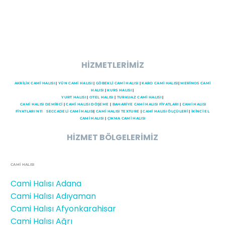
HİZMETLERİMİZ
AKRİLİK CAMİ HALISI
|
YÜN CAMİ HALISI
|
GÖBEKLİ CAMİ HALISI
|
KARO CAMİ HALISI
|
MERİNOS CAMİ
HALISI
|
KURS HALISI
|
YURT HALISI
|
OTEL HALISI
|
TURKUAZ CAMİ HALISI
|
CAMI HALISI DEMİRCİ
|
CAMİ HALISI DÖŞEME
|
BAHARİYE CAMİ HALISI FİYATLARI
|
CAMİ HALISI
FİYATLARI N11
SECCADELI CAMI HALISI
|
CAMİ HALISI TEXTURE
|
CAMİ HALISI ÖLÇÜLERİ
|
İKİNCİ EL
CAMİ HALISI
|
ÇIKMA CAMİ HALISI
HİZMET BÖLGELERİMİZ
CAMİ HALISI
Cami Halısı Adana
Cami Halısı Adıyaman
Cami Halısı Afyonkarahisar
Cami Halısı Ağrı