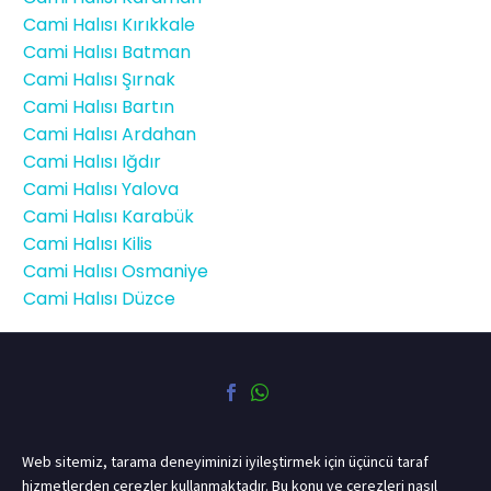
Cami Halısı Kırıkkale
Cami Halısı Batman
Cami Halısı Şırnak
Cami Halısı Bartın
Cami Halısı Ardahan
Cami Halısı Iğdır
Cami Halısı Yalova
Cami Halısı Karabük
Cami Halısı Kilis
Cami Halısı Osmaniye
Cami Halısı Düzce
Web sitemiz, tarama deneyiminizi iyileştirmek için üçüncü taraf
hizmetlerden çerezler kullanmaktadır. Bu konu ve çerezleri nasıl