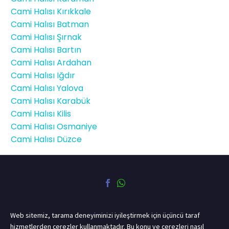
Cami Halısı Kırıkkale
Cami Halısı Batman
Cami Halısı Şırnak
Cami Halısı Bartın
Cami Halısı Ardahan
Cami Halısı Iğdır
Cami Halısı Yalova
Cami Halısı Karabük
Cami Halısı Kilis
Cami Halısı Osmaniye
Cami Halısı Düzce
Web sitemiz, tarama deneyiminizi iyileştirmek için üçüncü taraf
hizmetlerden çerezler kullanmaktadır. Bu konu ve çerezleri nasıl