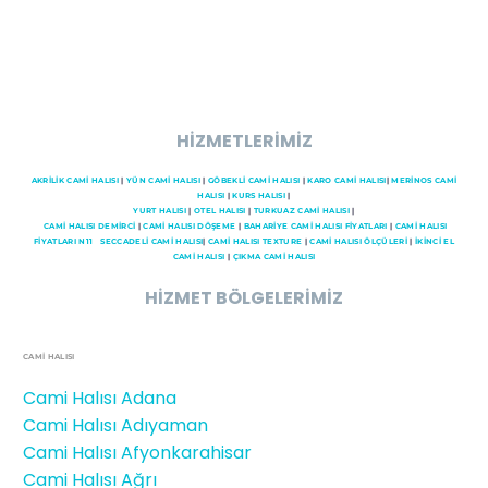
HİZMETLERİMİZ
AKRİLİK CAMİ HALISI
|
YÜN CAMİ HALISI
|
GÖBEKLİ CAMİ HALISI
|
KARO CAMİ HALISI
|
MERİNOS CAMİ
HALISI
|
KURS HALISI
|
YURT HALISI
|
OTEL HALISI
|
TURKUAZ CAMİ HALISI
|
CAMI HALISI DEMİRCİ
|
CAMİ HALISI DÖŞEME
|
BAHARİYE CAMİ HALISI FİYATLARI
|
CAMİ HALISI
FİYATLARI N11
SECCADELI CAMI HALISI
|
CAMİ HALISI TEXTURE
|
CAMİ HALISI ÖLÇÜLERİ
|
İKİNCİ EL
CAMİ HALISI
|
ÇIKMA CAMİ HALISI
HİZMET BÖLGELERİMİZ
CAMİ HALISI
Cami Halısı Adana
Cami Halısı Adıyaman
Cami Halısı Afyonkarahisar
Cami Halısı Ağrı