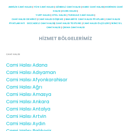
AKRİLİK CAMİ HALISI
|
YÜN CAMİ HALISI
|
GÖBEKLİ CAMİ HALISI
|
KARO CAMİ HALISI
|
MERİNOS CAMİ
HALISI
|
KURS HALISI
|
YURT HALISI
|
OTEL HALISI
|
TURKUAZ CAMİ HALISI
|
CAMI HALISI DEMİRCİ
|
CAMİ HALISI DÖŞEME
|
BAHARİYE CAMİ HALISI FİYATLARI
|
CAMİ HALISI
FİYATLARI N11
SECCADELI CAMI HALISI
|
CAMİ HALISI TEXTURE
|
CAMİ HALISI ÖLÇÜLERİ
|
İKİNCİ EL
CAMİ HALISI
|
ÇIKMA CAMİ HALISI
HİZMET BÖLGELERİMİZ
CAMİ HALISI
Cami Halısı Adana
Cami Halısı Adıyaman
Cami Halısı Afyonkarahisar
Cami Halısı Ağrı
Cami Halısı Amasya
Cami Halısı Ankara
Cami Halısı Antalya
Cami Halısı Artvin
Cami Halısı Aydın
Cami Halısı Balıkesir