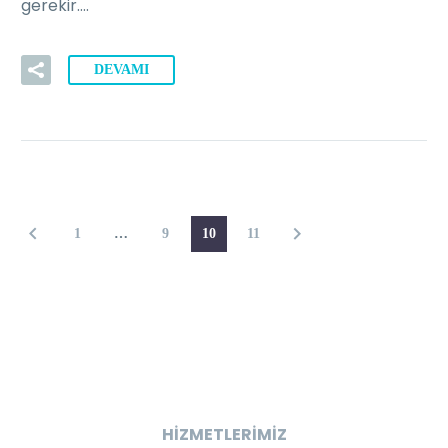
gerekir….
DEVAMI
1
…
9
10
11
HİZMETLERİMİZ